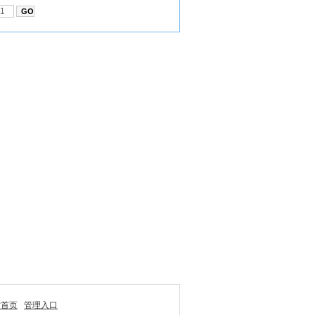
站首页
管理入口