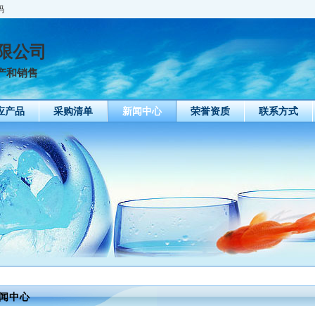
码
限公司
产和销售
应产品
采购清单
新闻中心
荣誉资质
联系方式
闻中心