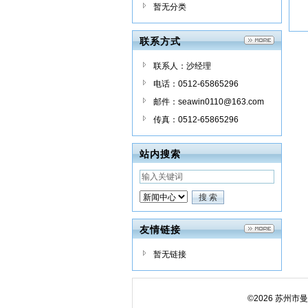
暂无分类
联系方式
联系人：沙经理
电话：0512-65865296
邮件：seawin0110@163.com
传真：0512-65865296
站内搜索
友情链接
暂无链接
©2026 苏州