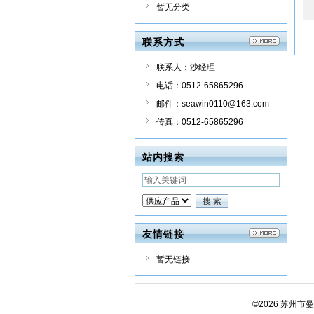
暂无分类
联系方式
联系人：沙经理
电话：0512-65865296
邮件：seawin0110@163.com
传真：0512-65865296
站内搜索
友情链接
暂无链接
©2026 苏州