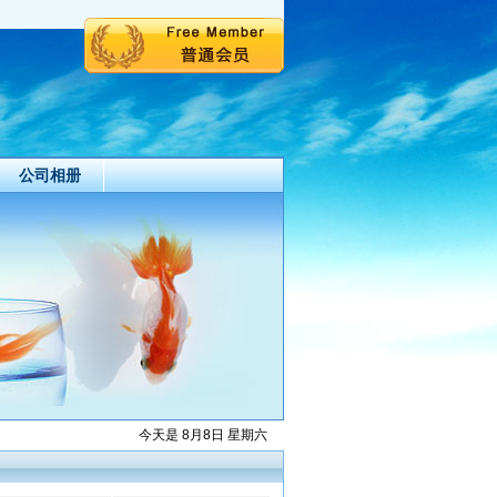
公司相册
今天是 8月8日 星期六