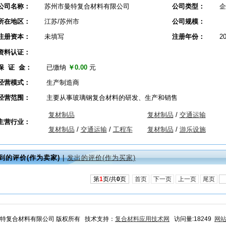
公司名称：
苏州市曼特复合材料有限公司
公司类型：
企
所在地区：
江苏/苏州市
公司规模：
注册资本：
未填写
注册年份：
2
资料认证：
保 证 金：
已缴纳
￥0.00
元
经营模式：
生产制造商
经营范围：
主要从事玻璃钢复合材料的研发、生产和销售
复材制品
复材制品
/
交通运输
主营行业：
复材制品
/
交通运输
/
工程车
复材制品
/
游乐设施
到的评价(作为卖家)
|
发出的评价(作为买家)
第
1
页/共
0
页
首页
下一页
上一页
尾页
市曼特复合材料有限公司 版权所有 技术支持：
复合材料应用技术网
访问量:18249
网